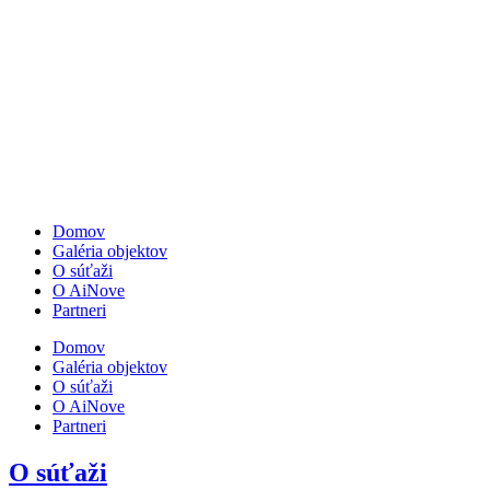
Domov
Galéria objektov
O súťaži
O AiNove
Partneri
Domov
Galéria objektov
O súťaži
O AiNove
Partneri
O súťaži