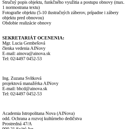
Stručný popis objektu, funkčného využitia a postupu obnovy (max.
1 normostrana textu)
Fotografie objektu (5-10 ilustračných záberov, prípadne i zábery
objektu pred obnovou)
Obdobie realizácie obnovy
SEKRETARIÁT OCENENIA:
Mgr. Lucia Gembešová
členka vedenia AINovy
E-mail: ainova@ainova.sk
Tel: 02/4497 0452-53
Ing. Zuzana Svítková
projektová manažérka AINovy
E-mail: bhcd@ainova.sk
Tel: 02/4497 0452-53
Academia Istropolitana Nova (AINova)
odd. Ochrana a rozvoj kultúrneho dedičstva
Prostredná 47/A
900 21 Svätý Jur