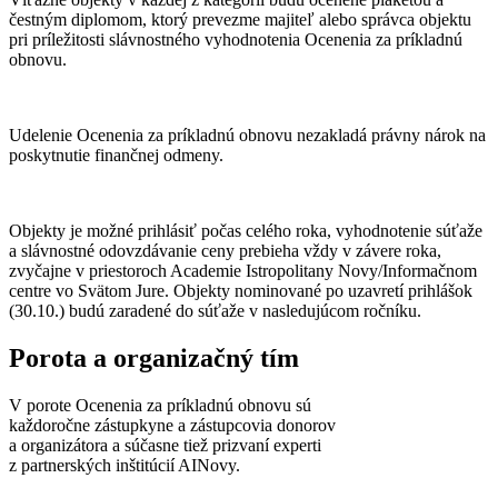
čestným diplomom, ktorý prevezme majiteľ alebo správca objektu
pri príležitosti slávnostného vyhodnotenia Ocenenia za príkladnú
obnovu.
Udelenie Ocenenia za príkladnú obnovu nezakladá právny nárok na
poskytnutie finančnej odmeny.
Objekty je možné prihlásiť počas celého roka, vyhodnotenie súťaže
a slávnostné odovzdávanie ceny prebieha vždy v závere roka,
zvyčajne v priestoroch Academie Istropolitany Novy/Informačnom
centre vo Svätom Jure. Objekty nominované po uzavretí prihlášok
(30.10.) budú zaradené do súťaže v nasledujúcom ročníku.
Porota a organizačný tím
V porote Ocenenia za príkladnú obnovu sú
každoročne zástupkyne a zástupcovia donorov
a organizátora a súčasne tiež prizvaní experti
z partnerských inštitúcií AINovy.