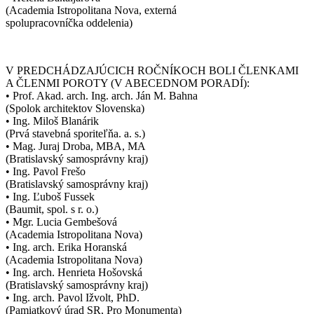
(Academia Istropolitana Nova, externá
spolupracovníčka oddelenia)
V PREDCHÁDZAJÚCICH ROČNÍKOCH BOLI ČLENKAMI
A ČLENMI POROTY (V ABECEDNOM PORADÍ):
• Prof. Akad. arch. Ing. arch. Ján M. Bahna
(Spolok architektov Slovenska)
• Ing. Miloš Blanárik
(Prvá stavebná sporiteľňa. a. s.)
• Mag. Juraj Droba, MBA, MA
(Bratislavský samosprávny kraj)
• Ing. Pavol Frešo
(Bratislavský samosprávny kraj)
• Ing. Ľuboš Fussek
(Baumit, spol. s r. o.)
• Mgr. Lucia Gembešová
(Academia Istropolitana Nova)
• Ing. arch. Erika Horanská
(Academia Istropolitana Nova)
• Ing. arch. Henrieta Hošovská
(Bratislavský samosprávny kraj)
• Ing. arch. Pavol Ižvolt, PhD.
(Pamiatkový úrad SR, Pro Monumenta)