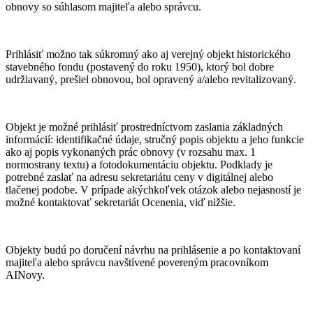
obnovy so súhlasom majiteľa alebo správcu.
Prihlásiť možno tak súkromný ako aj verejný objekt historického
stavebného fondu (postavený do roku 1950), ktorý bol dobre
udržiavaný, prešiel obnovou, bol opravený a/alebo revitalizovaný.
Objekt je možné prihlásiť prostredníctvom zaslania základných
informácií: identifikačné údaje, stručný popis objektu a jeho funkcie
ako aj popis vykonaných prác obnovy (v rozsahu max. 1
normostrany textu) a fotodokumentáciu objektu. Podklady je
potrebné zaslať na adresu sekretariátu ceny v digitálnej alebo
tlačenej podobe. V prípade akýchkoľvek otázok alebo nejasností je
možné kontaktovať sekretariát Ocenenia, viď nižšie.
Objekty budú po doručení návrhu na prihlásenie a po kontaktovaní
majiteľa alebo správcu navštívené povereným pracovníkom
AINovy.