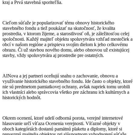
kraj a Prvá stavebná sporiteľňa.
Cieľom súťaže je popularizovať tému obnovy historického
stavebného fondu a tiež poukázať na skutočnosť, že kvalita
prostredia, v ktorom žijeme, a starostlivosť oň, je záležitosťou celej
spoločnosti. Každý majiteľ objektu spoluvytvára vzhľad mestečiek a
obcí v našom regióne a prispieva svojím dielom k jeho celkovému
obrazu. Či už stavbou nového domu, alebo obnovou už existujúcej
stavby, vždy spoluvytvára aj prostredie pre ostatných.
AINova a jej partneri oceňujú snahu o zachovanie, obnovu a
využívanie historického stavebného fondu. Ide často o objekty, ktoré
nie sú predmetom pamiatkovej ochrany, avšak napriek tomu urobili
ich vlastníci alebo správcovia všetko pre záchranu ich kultúrnych a
historických hodnôt.
Okrem ocenení, ktoré udelí odborná porota, verejné internetové
hlasovanie určí víťaza Ocenenia verejnosti. Víťazné objekty v
oboch kategóriách dostanú pamätnú plaketu a diplomy, ktoré si
prevezmú majitelia objektov pri slávnostnom vyhodnotení súťaže.