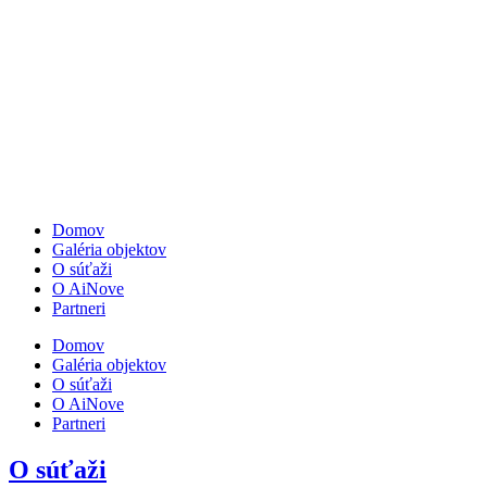
Domov
Galéria objektov
O súťaži
O AiNove
Partneri
Domov
Galéria objektov
O súťaži
O AiNove
Partneri
O súťaži