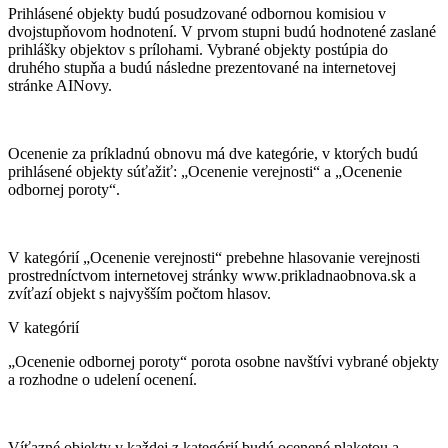
Prihlásené objekty budú posudzované odbornou komisiou v
dvojstupňovom hodnotení. V prvom stupni budú hodnotené zaslané
prihlášky objektov s prílohami. Vybrané objekty postúpia do
druhého stupňa a budú následne prezentované na internetovej
stránke AINovy.
Ocenenie za príkladnú obnovu má dve kategórie, v ktorých budú
prihlásené objekty súťažiť: „Ocenenie verejnosti“ a „Ocenenie
odbornej poroty“.
V kategórií „Ocenenie verejnosti“ prebehne hlasovanie verejnosti
prostredníctvom internetovej stránky www.prikladnaobnova.sk a
zvíťazí objekt s najvyšším počtom hlasov.
V kategórií
„Ocenenie odbornej poroty“ porota osobne navštívi vybrané objekty
a rozhodne o udelení ocenení.
Víťazné objekty v každej z kategórií budú ocenené plaketou a