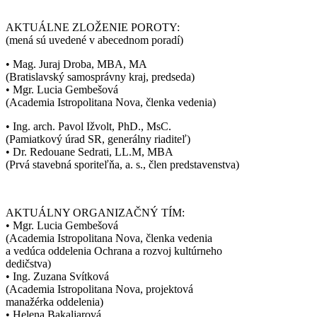
AKTUÁLNE ZLOŽENIE POROTY:
(mená sú uvedené v abecednom poradí)
• Mag. Juraj Droba, MBA, MA
(Bratislavský samosprávny kraj, predseda)
• Mgr. Lucia Gembešová
(Academia Istropolitana Nova, členka vedenia)
• Ing. arch. Pavol Ižvolt, PhD., MsC.
(Pamiatkový úrad SR, generálny riaditeľ)
• Dr. Redouane Sedrati, LL.M, MBA
(Prvá stavebná sporiteľňa, a. s., člen predstavenstva)
AKTUÁLNY ORGANIZAČNÝ TÍM:
• Mgr. Lucia Gembešová
(Academia Istropolitana Nova, členka vedenia
a vedúca oddelenia Ochrana a rozvoj kultúrneho
dedičstva)
• Ing. Zuzana Svítková
(Academia Istropolitana Nova, projektová
manažérka oddelenia)
• Helena Bakaljarová