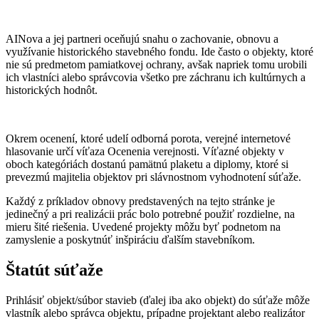
AINova a jej partneri oceňujú snahu o zachovanie, obnovu a
využívanie historického stavebného fondu. Ide často o objekty, ktoré
nie sú predmetom pamiatkovej ochrany, avšak napriek tomu urobili
ich vlastníci alebo správcovia všetko pre záchranu ich kultúrnych a
historických hodnôt.
Okrem ocenení, ktoré udelí odborná porota, verejné internetové
hlasovanie určí víťaza Ocenenia verejnosti. Víťazné objekty v
oboch kategóriách dostanú pamätnú plaketu a diplomy, ktoré si
prevezmú majitelia objektov pri slávnostnom vyhodnotení súťaže.
Každý z príkladov obnovy predstavených na tejto stránke je
jedinečný a pri realizácii prác bolo potrebné použiť rozdielne, na
mieru šité riešenia. Uvedené projekty môžu byť podnetom na
zamyslenie a poskytnúť inšpiráciu ďalším stavebníkom.
Štatút súťaže
Prihlásiť objekt/súbor stavieb (ďalej iba ako objekt) do súťaže môže
vlastník alebo správca objektu, prípadne projektant alebo realizátor