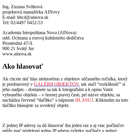
Ing. Zuzana Svítková
projektová manažérka AINovy
E-mail: bhcd@ainova.sk
Tel: 02/4497 0452-53
Academia Istropolitana Nova (AINova)
odd. Ochrana a rozvoj kultúrneho dedičstva
Prostredná 47/A
900 21 Svätý Jur
www.ainova.sk
Ako hlasovať
Ak chcete dať hlas niektorému z objektov súčasného ročníka, ktorý
je predstavený v
GALÉRII OBJEKTOV
, tak stačí “rozkliknúť” si
jeho nadpis – dostanete sa tak k fotografiám a k opisu Vami
vybraného objektu – v hornej pravej časti, pri názve objektu, sa
nachádza červené “tlačítko” s nápisom
HLASUJ
. Kliknutím na toto
tlačítko hlasujete za uvedený objekt.
Z jednej IP adresy sa dá hlasovať iba jeden raz a aj viac počítačov
môže mať pridelenú jednu IP adresu (všetky počítače v jednej