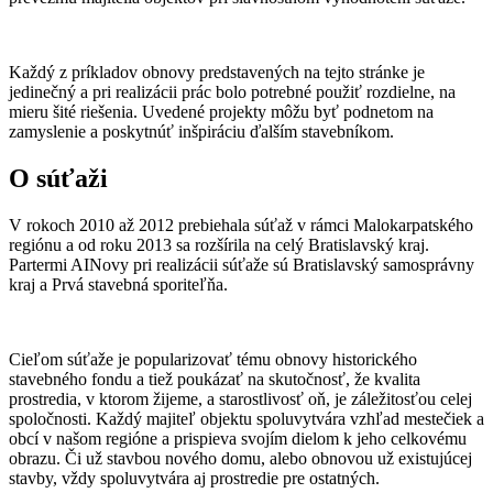
Každý z príkladov obnovy predstavených na tejto stránke je
jedinečný a pri realizácii prác bolo potrebné použiť rozdielne, na
mieru šité riešenia. Uvedené projekty môžu byť podnetom na
zamyslenie a poskytnúť inšpiráciu ďalším stavebníkom.
O súťaži
V rokoch 2010 až 2012 prebiehala súťaž v rámci Malokarpatského
regiónu a od roku 2013 sa rozšírila na celý Bratislavský kraj.
Partermi AINovy pri realizácii súťaže sú Bratislavský samosprávny
kraj a Prvá stavebná sporiteľňa.
Cieľom súťaže je popularizovať tému obnovy historického
stavebného fondu a tiež poukázať na skutočnosť, že kvalita
prostredia, v ktorom žijeme, a starostlivosť oň, je záležitosťou celej
spoločnosti. Každý majiteľ objektu spoluvytvára vzhľad mestečiek a
obcí v našom regióne a prispieva svojím dielom k jeho celkovému
obrazu. Či už stavbou nového domu, alebo obnovou už existujúcej
stavby, vždy spoluvytvára aj prostredie pre ostatných.