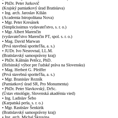
• PhDr. Peter Jurkovič
(Krajský pamiatkový úrad Bratislava)
• Ing. arch. Jaroslav Kilián
(Academia Istropolitana Nova)
• Mgr. Peter Kresánek
(Simplicissimus vydavateľstvo, s. r. o.)
• Mgr. Albert Marenčin
(vydavateľstvo Marenčin PT, spol. s. r. o.)
• Mag. David Marwan
(Prvá stavebná sporiteľňa, a. s.)
• JUDr. Ivo Nesrovnal, LL.M.
(Bratislavský samosprávny kraj)
• PhDr. Kálmán Petőcz, PhD.
(Helsinský výbor pre ľudské práva na Slovensku)
• Mag. Herbert G. Pfeiffer
(Prvá stavebná sporiteľňa, a. s.)
• Mgr. Branislav Rezník
(Pamiatkový úrad SR, Pro Monumenta)
• PhDr. Peter Slavkovský, DrSc.
(Ústav etnológie, Slovenská akadémia vied)
• Ing. Ladislav Šebo
(Karpatská perla, s. r. o.)
• Mgr. Rastislav Šenkirik
(Bratislavský samosprávny kraj)
• Ing. arch. Michal Škrovina