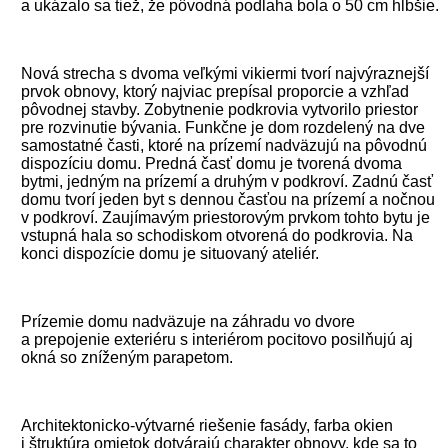
a ukázalo sa tiež, že pôvodná podlaha bola o 50 cm hlbšie.
Nová strecha s dvoma veľkými vikiermi tvorí najvýraznejší
prvok obnovy, ktorý najviac prepísal proporcie a vzhľad
pôvodnej stavby. Zobytnenie podkrovia vytvorilo priestor
pre rozvinutie bývania. Funkčne je dom rozdelený na dve
samostatné časti, ktoré na prízemí nadväzujú na pôvodnú
dispozíciu domu. Predná časť domu je tvorená dvoma
bytmi, jedným na prízemí a druhým v podkroví. Zadnú časť
domu tvorí jeden byt s dennou časťou na prízemí a nočnou
v podkroví. Zaujímavým priestorovým prvkom tohto bytu je
vstupná hala so schodiskom otvorená do podkrovia. Na
konci dispozície domu je situovaný ateliér.
Prízemie domu nadväzuje na záhradu vo dvore
a prepojenie exteriéru s interiérom pocitovo posilňujú aj
okná so zníženým parapetom.
Architektonicko-výtvarné riešenie fasády, farba okien
i štruktúra omietok dotvárajú charakter obnovy, kde sa to