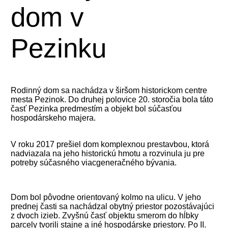
dom v
Pezinku
Rodinný dom sa nachádza v širšom historickom centre
mesta Pezinok. Do druhej polovice 20. storočia bola táto
časť Pezinka predmestím a objekt bol súčasťou
hospodárskeho majera.
V roku 2017 prešiel dom komplexnou prestavbou, ktorá
nadviazala na jeho historickú hmotu a rozvinula ju pre
potreby súčasného viacgeneračného bývania.
Dom bol pôvodne orientovaný kolmo na ulicu. V jeho
prednej časti sa nachádzal obytný priestor pozostávajúci
z dvoch izieb. Zvyšnú časť objektu smerom do hĺbky
parcely tvorili stajne a iné hospodárske priestory. Po II.