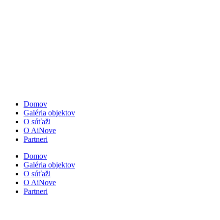
Domov
Galéria objektov
O súťaži
O AiNove
Partneri
Domov
Galéria objektov
O súťaži
O AiNove
Partneri