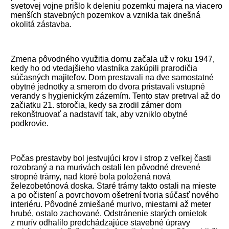
svetovej vojne prišlo k deleniu pozemku majera na viacero
menších stavebných pozemkov a vznikla tak dnešná
okolitá zástavba.
Zmena pôvodného využitia domu začala už v roku 1947,
kedy ho od vtedajšieho vlastníka zakúpili prarodičia
súčasných majiteľov. Dom prestavali na dve samostatné
obytné jednotky a smerom do dvora pristavali vstupné
verandy s hygienickým zázemím. Tento stav pretrval až do
začiatku 21. storočia, kedy sa zrodil zámer dom
rekonštruovať a nadstaviť tak, aby vzniklo obytné
podkrovie.
Počas prestavby bol jestvujúci krov i strop z veľkej časti
rozobraný a na murivách ostali len pôvodné drevené
stropné trámy, nad ktoré bola položená nová
železobetónová doska. Staré trámy takto ostali na mieste
a po očistení a povrchovom ošetrení tvoria súčasť nového
interiéru. Pôvodné zmiešané murivo, miestami až meter
hrubé, ostalo zachované. Odstránenie starých omietok
z murív odhalilo predchádzajúce stavebné úpravy