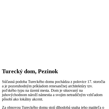
Turecký dom, Pezinok
Súčasná podoba Tureckého domu pochádza z polovice 17. storočia
a je pozoruhodným príkladom renesančnej architektúry tzv.
poľského typu na území mesta. Dom je situovaný na
juhovýchodnom nároží námestia a svojim netradičným vzhľadom
pôsobí ako lokálny akcent.
Za obnovou Tureckého domu stojí dlhodobá snaha jeho majiteľa o