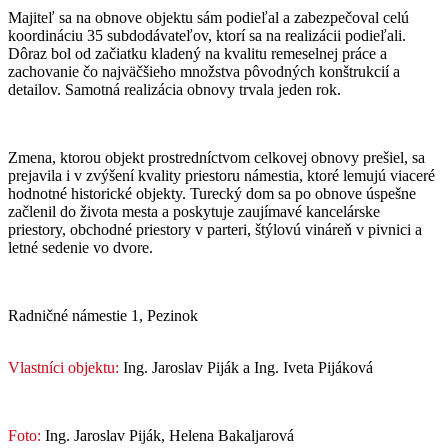
Majiteľ sa na obnove objektu sám podieľal a zabezpečoval celú
koordináciu 35 subdodávateľov, ktorí sa na realizácii podieľali.
Dôraz bol od začiatku kladený na kvalitu remeselnej práce a
zachovanie čo najväčšieho množstva pôvodných konštrukcií a
detailov. Samotná realizácia obnovy trvala jeden rok.
Zmena, ktorou objekt prostredníctvom celkovej obnovy prešiel, sa
prejavila i v zvýšení kvality priestoru námestia, ktoré lemujú viaceré
hodnotné historické objekty. Turecký dom sa po obnove úspešne
začlenil do života mesta a poskytuje zaujímavé kancelárske
priestory, obchodné priestory v parteri, štýlovú vináreň v pivnici a
letné sedenie vo dvore.
Radničné námestie 1, Pezinok
Vlastníci objektu:
Ing. Jaroslav Piják a Ing. Iveta Pijáková
Foto:
Ing. Jaroslav Piják, Helena Bakaljarová