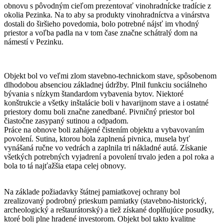
obnovu s pôvodným cieľom prezentovať vinohradnícke tradície z
okolia Pezinka. Na to aby sa produkty vinohradníctva a vinárstva
dostali do širšieho povedomia, bolo potrebné nájsť im vhodný
priestor a voľba padla na v tom čase značne schátralý dom na
námestí v Pezinku.
Objekt bol vo veľmi zlom stavebno-technickom stave, spôsobenom
dlhodobou absenciou základnej údržby. Plnil funkciu sociálneho
bývania s nízkym štandardom vybavenia bytov. Niektoré
konštrukcie a všetky inštalácie boli v havarijnom stave a i ostatné
priestory domu boli značne zanedbané. Pivničný priestor bol
čiastočne zasypaný sutinou a odpadom.
Práce na obnove boli zahájené čistením objektu a vybavovaním
povolení. Sutina, ktorou bola zaplnená pivnica, musela byť
vynášaná ručne vo vedrách a zaplnila tri nákladné autá. Získanie
všetkých potrebných vyjadrení a povolení trvalo jeden a pol roka a
bola to tá najťažšia etapa celej obnovy.
Na základe požiadavky štátnej pamiatkovej ochrany bol
zrealizovaný podrobný prieskum pamiatky (stavebno-historický,
archeologický a reštaurátorský) a tiež získané doplňujúce posudky,
ktoré boli plne hradené investorom. Objekt bol takto kvalitne