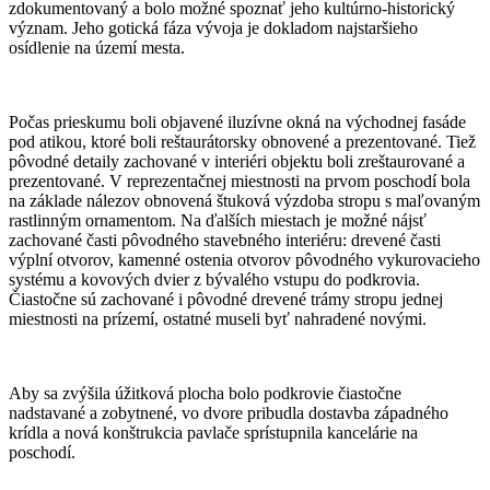
zdokumentovaný a bolo možné spoznať jeho kultúrno-historický
význam. Jeho gotická fáza vývoja je dokladom najstaršieho
osídlenie na území mesta.
Počas prieskumu boli objavené iluzívne okná na východnej fasáde
pod atikou, ktoré boli reštaurátorsky obnovené a prezentované. Tiež
pôvodné detaily zachované v interiéri objektu boli zreštaurované a
prezentované. V reprezentačnej miestnosti na prvom poschodí bola
na základe nálezov obnovená štuková výzdoba stropu s maľovaným
rastlinným ornamentom. Na ďalších miestach je možné nájsť
zachované časti pôvodného stavebného interiéru: drevené časti
výplní otvorov, kamenné ostenia otvorov pôvodného vykurovacieho
systému a kovových dvier z bývalého vstupu do podkrovia.
Čiastočne sú zachované i pôvodné drevené trámy stropu jednej
miestnosti na prízemí, ostatné museli byť nahradené novými.
Aby sa zvýšila úžitková plocha bolo podkrovie čiastočne
nadstavané a zobytnené, vo dvore pribudla dostavba západného
krídla a nová konštrukcia pavlače sprístupnila kancelárie na
poschodí.