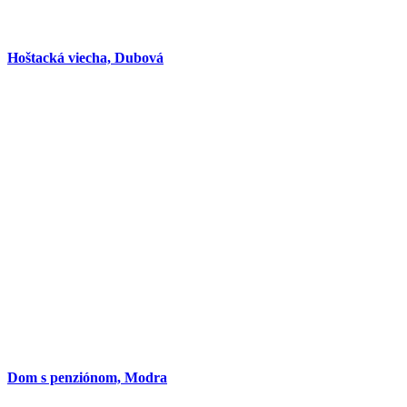
Hoštacká viecha, Dubová
Dom s penziónom, Modra