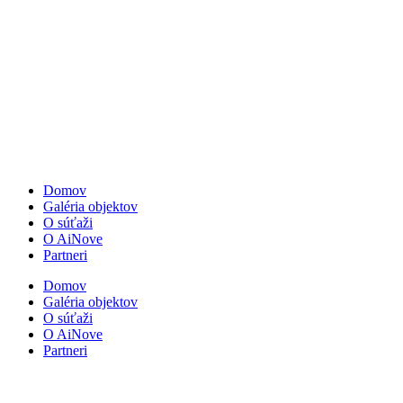
Domov
Galéria objektov
O súťaži
O AiNove
Partneri
Domov
Galéria objektov
O súťaži
O AiNove
Partneri